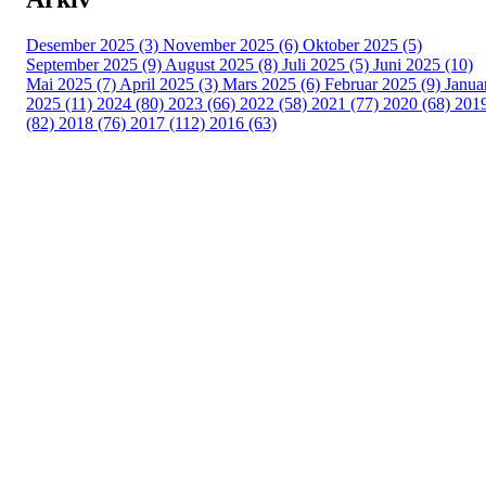
Desember 2025 (3)
November 2025 (6)
Oktober 2025 (5)
September 2025 (9)
August 2025 (8)
Juli 2025 (5)
Juni 2025 (10)
Mai 2025 (7)
April 2025 (3)
Mars 2025 (6)
Februar 2025 (9)
Janua
2025 (11)
2024 (80)
2023 (66)
2022 (58)
2021 (77)
2020 (68)
201
(82)
2018 (76)
2017 (112)
2016 (63)
Idrettslaget Fri
Arna Idrettspark,
Indre Arna-vegen 189
5260 - Indre Arna
Org. nr.: 881 940 922
+ 47 93 04 29 24
Info@il-fri.no