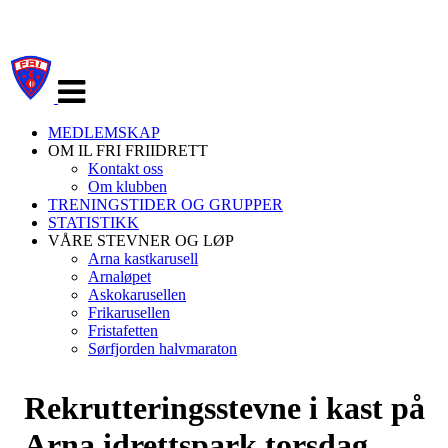
Veksle
navigasjon
MEDLEMSKAP
OM IL FRI FRIIDRETT
Kontakt oss
Om klubben
TRENINGSTIDER OG GRUPPER
STATISTIKK
VÅRE STEVNER OG LØP
Arna kastkarusell
Arnaløpet
Askokarusellen
Frikarusellen
Fristafetten
Sørfjorden halvmaraton
Rekrutteringsstevne i kast på
Arna idrettspark torsdag