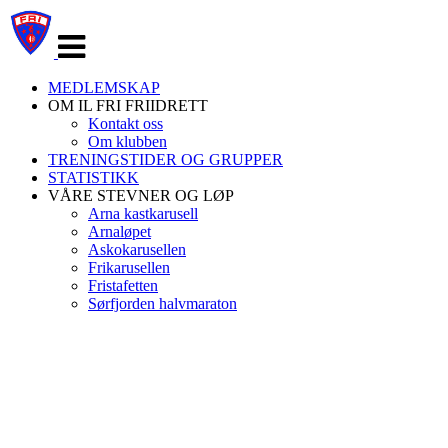
Veksle
navigasjon
MEDLEMSKAP
OM IL FRI FRIIDRETT
Kontakt oss
Om klubben
TRENINGSTIDER OG GRUPPER
STATISTIKK
VÅRE STEVNER OG LØP
Arna kastkarusell
Arnaløpet
Askokarusellen
Frikarusellen
Fristafetten
Sørfjorden halvmaraton