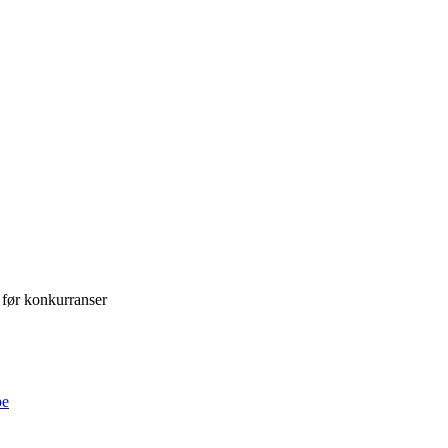
er før konkurranser
pe