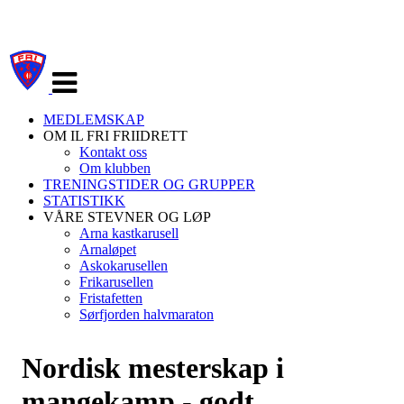
Veksle
navigasjon
MEDLEMSKAP
OM IL FRI FRIIDRETT
Kontakt oss
Om klubben
TRENINGSTIDER OG GRUPPER
STATISTIKK
VÅRE STEVNER OG LØP
Arna kastkarusell
Arnaløpet
Askokarusellen
Frikarusellen
Fristafetten
Sørfjorden halvmaraton
Nordisk mesterskap i
mangekamp - godt