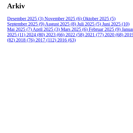
Arkiv
Desember 2025 (3)
November 2025 (6)
Oktober 2025 (5)
September 2025 (9)
August 2025 (8)
Juli 2025 (5)
Juni 2025 (10)
Mai 2025 (7)
April 2025 (3)
Mars 2025 (6)
Februar 2025 (9)
Janua
2025 (11)
2024 (80)
2023 (66)
2022 (58)
2021 (77)
2020 (68)
201
(82)
2018 (76)
2017 (112)
2016 (63)
Idrettslaget Fri
Arna Idrettspark,
Indre Arna-vegen 189
5260 - Indre Arna
Org. nr.: 881 940 922
+ 47 93 04 29 24
Info@il-fri.no