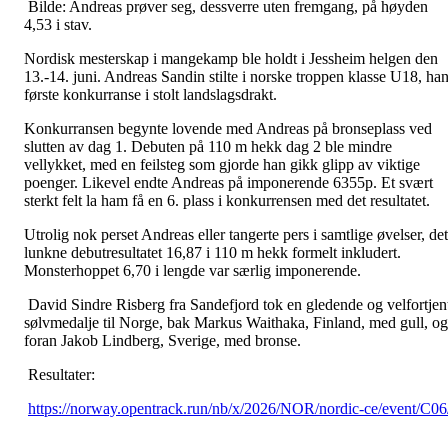
Bilde: Andreas prøver seg, dessverre uten fremgang, på høyden
4,53 i stav.
Nordisk mesterskap i mangekamp ble holdt i Jessheim helgen den
13.-14. juni. Andreas Sandin stilte i norske troppen klasse U18, ha
første konkurranse i stolt landslagsdrakt.
Konkurransen begynte lovende med Andreas på bronseplass ved
slutten av dag 1. Debuten på 110 m hekk dag 2 ble mindre
vellykket, med en feilsteg som gjorde han gikk glipp av viktige
poenger. Likevel endte Andreas på imponerende 6355p. Et svært
sterkt felt la ham få en 6. plass i konkurrensen med det resultatet.
Utrolig nok perset Andreas eller tangerte pers i samtlige øvelser, det
lunkne debutresultatet 16,87 i 110 m hekk formelt inkludert.
Monsterhoppet 6,70 i lengde var særlig imponerende.
David Sindre Risberg fra Sandefjord tok en gledende og velfortjen
sølvmedalje til Norge, bak Markus Waithaka, Finland, med gull, og
foran Jakob Lindberg, Sverige, med bronse.
Resultater:
https://norway.opentrack.run/nb/x/2026/NOR/nordic-ce/event/C06