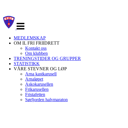
Veksle
navigasjon
MEDLEMSKAP
OM IL FRI FRIIDRETT
Kontakt oss
Om klubben
TRENINGSTIDER OG GRUPPER
STATISTIKK
VÅRE STEVNER OG LØP
Arna kastkarusell
Arnaløpet
Askokarusellen
Frikarusellen
Fristafetten
Sørfjorden halvmaraton