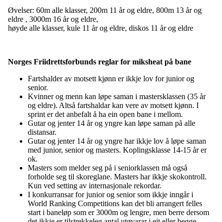
Øvelser: 60m alle klasser, 200m 11 år og eldre, 800m 13 år og
eldre , 3000m 16 år og eldre,
høyde alle klasser, kule 11 år og eldre, diskos 11 år og eldre
Norges Friidrettsforbunds reglar for miksheat på bane
Fartshalder av motsett kjønn er ikkje lov for junior og
senior.
Kvinner og menn kan løpe saman i mastersklassen (35 år
og eldre). Altså fartshaldar kan vere av motsett kjønn. I
sprint er det anbefalt å ha ein open bane i mellom.
Gutar og jenter 14 år og yngre kan løpe saman på alle
distansar.
Gutar og jenter 14 år og yngre har ikkje lov å løpe saman
med junior, senior og masters. Koplingsklasse 14-15 år er
ok.
Masters som melder seg på i seniorklassen må også
forholde seg til skoreglane. Masters har ikkje skokontroll.
Kun ved setting av internasjonale rekordar.
I konkurransar for junior og senior som ikkje inngår i
World Ranking Competitions kan det bli arrangert felles
start i baneløp som er 3000m og lengre, men berre dersom
det ikkje er tilstrekkeleg antal utøvarar i eit eller begge