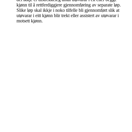
kjønn til å rettferdiggjere gjennomføring av separate løp.
Slike løp skal ikkje i noko tilfelle bli gjennomført slik at
utøvarar i eitt kjønn blir trekt eller assistert av utøvarar i
motsett kjønn.
Idrettslaget Fri
Arna Idrettspark,
Indre Arna-vegen 189
5260 - Indre Arna
Org. nr.: 881 940 922
+ 47 93 04 29 24
Info@il-fri.no