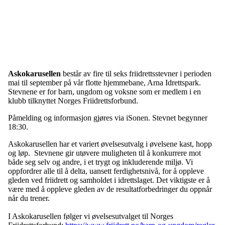
Askokarusellen
består av fire til seks friidrettsstevner i perioden
mai til september på vår flotte hjemmebane, Arna Idrettspark.
Stevnene er for barn, ungdom og voksne som er medlem i en
klubb tilknyttet Norges Friidrettsforbund.
Påmelding og informasjon gjøres via iSonen. Stevnet begynner
18:30.
Askokarusellen har et variert øvelsesutvalg i øvelsene kast, hopp
og løp. Stevnene gir utøvere muligheten til å konkurrere mot
både seg selv og andre, i et trygt og inkluderende miljø. Vi
oppfordrer alle til å delta, uansett ferdighetsnivå, for å oppleve
gleden ved friidrett og samholdet i idrettslaget. Det viktigste er å
være med å oppleve gleden av de resultatforbedringer du oppnår
når du trener.
I Askokarusellen følger vi øvelsesutvalget til Norges