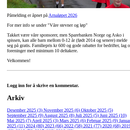
Påmelding er åpnet på
Arnaløpet 2026
For mer info se under "Våre stevner og løp"
Takket være våre sponsorer, men Sparebanken Norge og Asko i
spissen, kan alle barn mellom 0-12 år (født 2014 og senere) melde
seg på gratis. Familiepris kr 600 og gode rabatter for bedrifter, lag 
foreninger med minimum 10 deltakere.
Velkommen!
Logg inn for å skrive en kommentar.
Arkiv
Desember 2025 (3)
November 2025 (6)
Oktober 2025 (5)
September 2025 (9)
August 2025 (8)
Juli 2025 (5)
Juni 2025 (10)
Mai 2025 (7)
April 2025 (3)
Mars 2025 (6)
Februar 2025 (9)
Janua
2025 (11)
2024 (80)
2023 (66)
2022 (58)
2021 (77)
2020 (68)
201