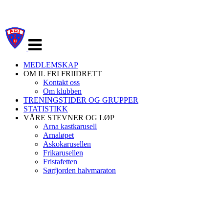
Veksle
navigasjon
MEDLEMSKAP
OM IL FRI FRIIDRETT
Kontakt oss
Om klubben
TRENINGSTIDER OG GRUPPER
STATISTIKK
VÅRE STEVNER OG LØP
Arna kastkarusell
Arnaløpet
Askokarusellen
Frikarusellen
Fristafetten
Sørfjorden halvmaraton