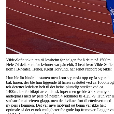
Vilde-Sofie tok turen til Jessheim før helgen for å delta på 1500m.
Hele 74 deltakere for kvinner var påmeldt, 3 heat hvor Vilde-Sofie
kom i B-heatet. Trener, Kjetil Torvund, har sendt rapport og bilde:
Hun ble litt hindret i starten men kom seg raskt opp og la seg rett
bak haren, der ble hun liggende til haren avsluttet ved ca 1000m og
tok deretter ledelsen helt til det beina plutselig streiket ved ca
1400m, ble forbiløpt av en dansk løper men greide å sikre en god
andreplass med ny pers på nesten 4 sekunder til 4,25,79. Hun var li
småsur for at seieren glapp, men det kviknet fort til etterhvert med
ny pers i lommen. Det var mye motvind og beina var ikke helt
optimale så det er nok muligheter for gode løp fremover. Legger ve