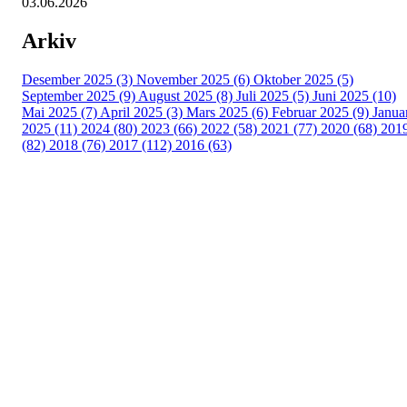
03.06.2026
Arkiv
Desember 2025 (3)
November 2025 (6)
Oktober 2025 (5)
September 2025 (9)
August 2025 (8)
Juli 2025 (5)
Juni 2025 (10)
Mai 2025 (7)
April 2025 (3)
Mars 2025 (6)
Februar 2025 (9)
Janua
2025 (11)
2024 (80)
2023 (66)
2022 (58)
2021 (77)
2020 (68)
201
(82)
2018 (76)
2017 (112)
2016 (63)
Idrettslaget Fri
Arna Idrettspark,
Indre Arna-vegen 189
5260 - Indre Arna
Org. nr.: 881 940 922
+ 47 93 04 29 24