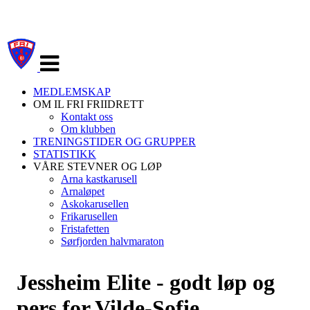
Veksle
navigasjon
MEDLEMSKAP
OM IL FRI FRIIDRETT
Kontakt oss
Om klubben
TRENINGSTIDER OG GRUPPER
STATISTIKK
VÅRE STEVNER OG LØP
Arna kastkarusell
Arnaløpet
Askokarusellen
Frikarusellen
Fristafetten
Sørfjorden halvmaraton
Jessheim Elite - godt løp og
pers for Vilde-Sofie