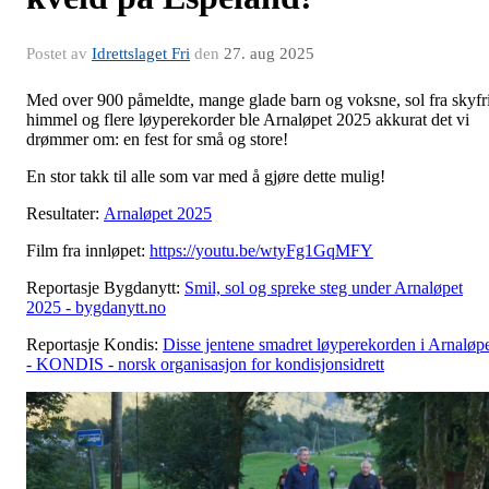
Postet av
Idrettslaget Fri
den
27. aug 2025
Med over 900 påmeldte, mange glade barn og voksne, sol fra skyfr
himmel og flere løyperekorder ble Arnaløpet 2025 akkurat det vi
drømmer om: en fest for små og store!
En stor takk til alle som var med å gjøre dette mulig!
Resultater:
Arnaløpet 2025
Film fra innløpet:
https://youtu.be/wtyFg1GqMFY
Reportasje Bygdanytt:
Smil, sol og spreke steg under Arnaløpet
2025 - bygdanytt.no
Reportasje Kondis:
Disse jentene smadret løyperekorden i Arnaløp
- KONDIS - norsk organisasjon for kondisjonsidrett