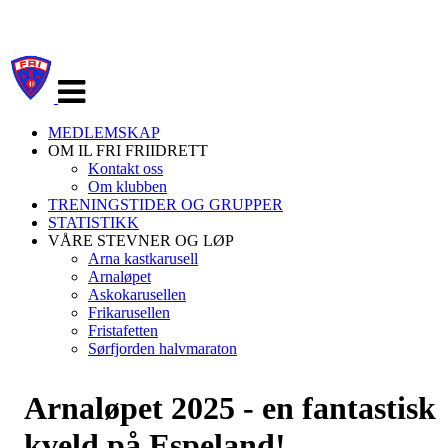
Veksle
navigasjon
MEDLEMSKAP
OM IL FRI FRIIDRETT
Kontakt oss
Om klubben
TRENINGSTIDER OG GRUPPER
STATISTIKK
VÅRE STEVNER OG LØP
Arna kastkarusell
Arnaløpet
Askokarusellen
Frikarusellen
Fristafetten
Sørfjorden halvmaraton
Arnaløpet 2025 - en fantastisk
kveld på Espeland!