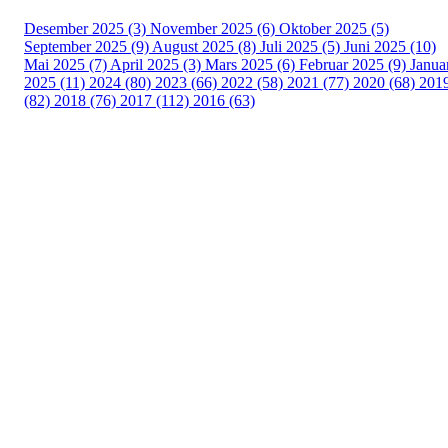
Desember 2025 (3)
November 2025 (6)
Oktober 2025 (5)
September 2025 (9)
August 2025 (8)
Juli 2025 (5)
Juni 2025 (10)
Mai 2025 (7)
April 2025 (3)
Mars 2025 (6)
Februar 2025 (9)
Janua
2025 (11)
2024 (80)
2023 (66)
2022 (58)
2021 (77)
2020 (68)
201
(82)
2018 (76)
2017 (112)
2016 (63)
Idrettslaget Fri
Arna Idrettspark,
Indre Arna-vegen 189
5260 - Indre Arna
Org. nr.: 881 940 922
+ 47 93 04 29 24
Info@il-fri.no