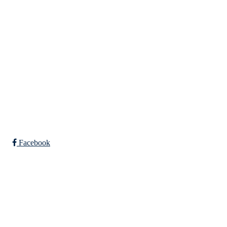
Indre Arna-vegen 189
5260 - Indre Arna
Org. nr.: 881 940 922
+ 47 93 04 29 24
Info@il-fri.no
Bli medlem i klubben!
Trykk her for innmelding
Facebook