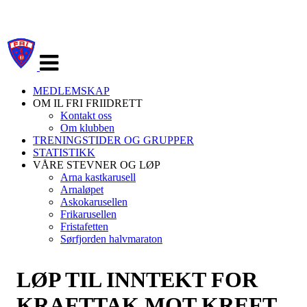
Veksle
navigasjon
MEDLEMSKAP
OM IL FRI FRIIDRETT
Kontakt oss
Om klubben
TRENINGSTIDER OG GRUPPER
STATISTIKK
VÅRE STEVNER OG LØP
Arna kastkarusell
Arnaløpet
Askokarusellen
Frikarusellen
Fristafetten
Sørfjorden halvmaraton
LØP TIL INNTEKT FOR
KRAFTTAK MOT KREFT