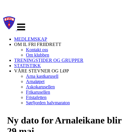
Veksle
navigasjon
MEDLEMSKAP
OM IL FRI FRIIDRETT
Kontakt oss
Om klubben
TRENINGSTIDER OG GRUPPER
STATISTIKK
VÅRE STEVNER OG LØP
Arna kastkarusell
Arnaløpet
Askokarusellen
Frikarusellen
Fristafetten
Sørfjorden halvmaraton
Ny dato for Arnaleikane blir
29.mai