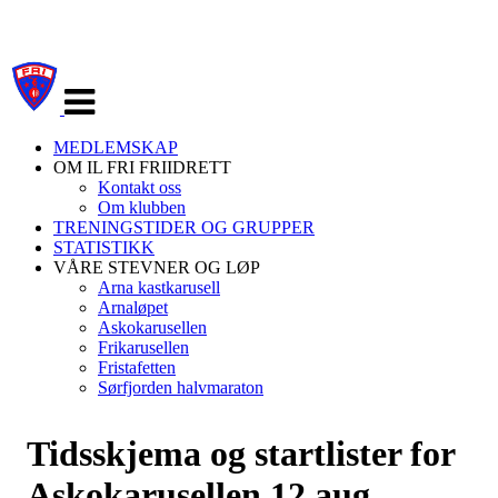
Veksle
navigasjon
MEDLEMSKAP
OM IL FRI FRIIDRETT
Kontakt oss
Om klubben
TRENINGSTIDER OG GRUPPER
STATISTIKK
VÅRE STEVNER OG LØP
Arna kastkarusell
Arnaløpet
Askokarusellen
Frikarusellen
Fristafetten
Sørfjorden halvmaraton
Tidsskjema og startlister for
Askokarusellen 12.aug.