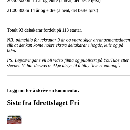
20:30 3000m 15 år og eldre (2 heat, det beste først)
21:00 800m 14 år og eldre (3 heat, det beste først)
Totalt 93 deltakarar fordelt på 113 startar.
NB: påmeldig for rekruttar 9 år og yngre skjer arrangementsdagen
slik at det kan kome nokre ekstra deltakarar i høgde, kule og på
60m.
PS: Løpsøvingane vil bli video-filma og publisert på YouTube etter
stevnet. Vi har dessverre ikkje utstyr til å tilby ´live streaming´.
Logg inn for å skrive en kommentar.
Siste fra Idrettslaget Fri