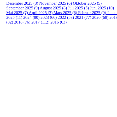
Desember 2025 (3)
November 2025 (6)
Oktober 2025 (5)
September 2025 (9)
August 2025 (8)
Juli 2025 (5)
Juni 2025 (10)
Mai 2025 (7)
April 2025 (3)
Mars 2025 (6)
Februar 2025 (9)
Janua
2025 (11)
2024 (80)
2023 (66)
2022 (58)
2021 (77)
2020 (68)
201
(82)
2018 (76)
2017 (112)
2016 (63)
Idrettslaget Fri
Arna Idrettspark,
Indre Arna-vegen 189
5260 - Indre Arna
Org. nr.: 881 940 922
+ 47 93 04 29 24
Info@il-fri.no