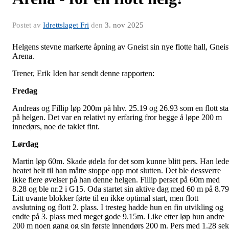
Postet av
Idrettslaget Fri
den
3. nov 2025
Helgens stevne markerte åpning av Gneist sin nye flotte hall, Gneis
Arena.
Trener, Erik Iden har sendt denne rapporten:
Fredag
Andreas og Fillip løp 200m på hhv. 25.19 og 26.93 som en flott sta
på helgen. Det var en relativt ny erfaring fror begge å løpe 200 m
innedørs, noe de taklet fint.
Lørdag
Martin løp 60m. Skade ødela for det som kunne blitt pers. Han lede
heatet helt til han måtte stoppe opp mot slutten. Det ble dessverre
ikke flere øvelser på han denne helgen. Fillip perset på 60m med
8.28 og ble nr.2 i G15. Oda startet sin aktive dag med 60 m på 8.79
Litt uvante blokker førte til en ikke optimal start, men flott
avslutning og flott 2. plass. I tresteg hadde hun en fin utvikling og
endte på 3. plass med meget gode 9.15m. Like etter løp hun andre
200 m noen gang og sin første innendørs 200 m. Pers med 1.28 sek