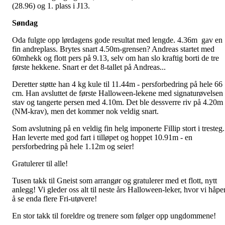
(28.96) og 1. plass i J13.
Søndag
Oda fulgte opp lørdagens gode resultat med lengde. 4.36m gav en
fin andreplass. Brytes snart 4.50m-grensen? Andreas startet med
60mhekk og flott pers på 9.13, selv om han slo kraftig borti de tre
første hekkene. Snart er det 8-tallet på Andreas...
Deretter støtte han 4 kg kule til 11.44m - persforbedring på hele 66
cm. Han avsluttet de første Halloween-lekene med signaturøvelsen
stav og tangerte persen med 4.10m. Det ble dessverre riv på 4.20m
(NM-krav), men det kommer nok veldig snart.
Som avslutning på en veldig fin helg imponerte Fillip stort i tresteg.
Han leverte med god fart i tilløpet og hoppet 10.91m - en
persforbedring på hele 1.12m og seier!
Gratulerer til alle!
Tusen takk til Gneist som arrangør og gratulerer med et flott, nytt
anlegg! Vi gleder oss alt til neste års Halloween-leker, hvor vi håpe
å se enda flere Fri-utøvere!
En stor takk til foreldre og trenere som følger opp ungdommene!