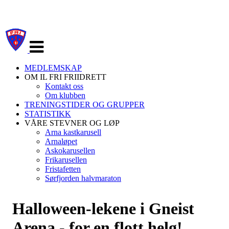
Veksle
navigasjon
MEDLEMSKAP
OM IL FRI FRIIDRETT
Kontakt oss
Om klubben
TRENINGSTIDER OG GRUPPER
STATISTIKK
VÅRE STEVNER OG LØP
Arna kastkarusell
Arnaløpet
Askokarusellen
Frikarusellen
Fristafetten
Sørfjorden halvmaraton
Halloween-lekene i Gneist
Arena - for en flott helg!