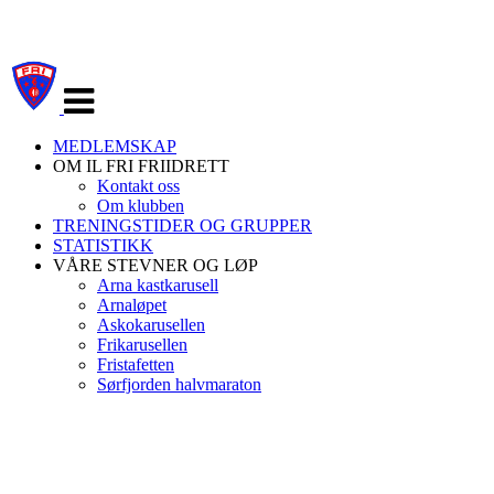
Veksle
navigasjon
MEDLEMSKAP
OM IL FRI FRIIDRETT
Kontakt oss
Om klubben
TRENINGSTIDER OG GRUPPER
STATISTIKK
VÅRE STEVNER OG LØP
Arna kastkarusell
Arnaløpet
Askokarusellen
Frikarusellen
Fristafetten
Sørfjorden halvmaraton