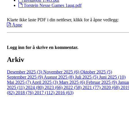
invitasjon TNG.pdf
Torstein Nesse Games 1aug.pdf
Klarte ikke laste PDF i din nettleser, klikk for å åpne vedlegg:
Åpne
Logg inn for å skrive en kommentar.
Arkiv
Desember 2025 (3)
November 2025 (6)
Oktober 2025 (5)
September 2025 (9)
August 2025 (8)
Juli 2025 (5)
Juni 2025 (10)
Mai 2025 (7)
April 2025 (3)
Mars 2025 (6)
Februar 2025 (9)
Janua
2025 (11)
2024 (80)
2023 (66)
2022 (58)
2021 (77)
2020 (68)
201
(82)
2018 (76)
2017 (112)
2016 (63)
Idrettslaget Fri