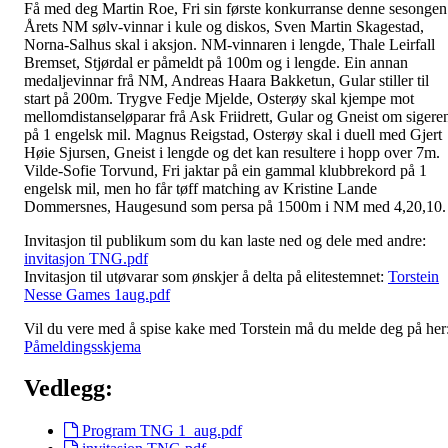
Få med deg Martin Roe, Fri sin første konkurranse denne sesongen
Årets NM sølv-vinnar i kule og diskos, Sven Martin Skagestad,
Norna-Salhus skal i aksjon. NM-vinnaren i lengde, Thale Leirfall
Bremset, Stjørdal er påmeldt på 100m og i lengde. Ein annan
medaljevinnar frå NM, Andreas Haara Bakketun, Gular stiller til
start på 200m. Trygve Fedje Mjelde, Osterøy skal kjempe mot
mellomdistanseløparar frå Ask Friidrett, Gular og Gneist om sigere
på 1 engelsk mil. Magnus Reigstad, Osterøy skal i duell med Gjert
Høie Sjursen, Gneist i lengde og det kan resultere i hopp over 7m.
Vilde-Sofie Torvund, Fri jaktar på ein gammal klubbrekord på 1
engelsk mil, men ho får tøff matching av Kristine Lande
Dommersnes, Haugesund som persa på 1500m i NM med 4,20,10.
Invitasjon til publikum som du kan laste ned og dele med andre:
invitasjon TNG.pdf
Invitasjon til utøvarar som ønskjer å delta på elitestemnet:
Torstein
Nesse Games 1aug.pdf
Vil du vere med å spise kake med Torstein må du melde deg på her
Påmeldingsskjema
Vedlegg:
Program TNG 1_aug.pdf