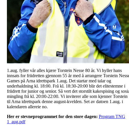
1.aug. fyller vår alles kjære Torstein Nesse 80 år. Vi hyller hans
innsats for friidretten gjennom 55 år med å arrangere Torstein Ness
Games på Arna idrettspark 1.aug. Det startar med talar og
underhaldning kl. 18:00. Frå kl. 18:30-20:00 blir det elitestemne i
friidrett for junior og senior. Så vert det storstilt kakespising og sosi
mingling frå kl. 20:00-22:00. Vi inviterer alle som kjenner Torstein
til Arna idrettspark denne august-kvelden. Set av datoen 1.aug. i
kalendaren allereie no.
Her er stevneprogrammet for den store dagen:
Program TNG
1_aug.pdf