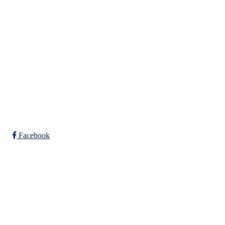
Indre Arna-vegen 189
5260 - Indre Arna
Org. nr.: 881 940 922
+ 47 93 04 29 24
Info@il-fri.no
Bli medlem i klubben!
Trykk her for innmelding
Facebook