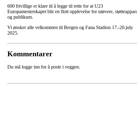
600 frivillige er klare til å legge til rette for at U23
Europamesterskapet blir en flott opplevelse for utøvere, støtteappar
og publikum.
Vi ønsker alle velkommen til Bergen og Fana Stadion 17.-20.july
2025.
Kommentarer
Du må logge inn for å poste i veggen.
Idrettslaget Fri
Arna Idrettspark,