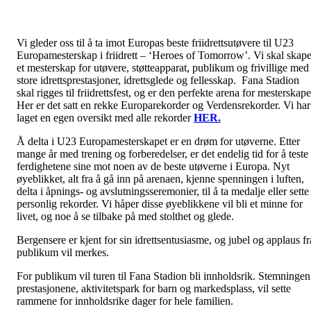
Vi gleder oss til å ta imot Europas beste friidrettsutøvere til U23
Europamesterskap i friidrett – ‘Heroes of Tomorrow’. Vi skal skap
et mesterskap for utøvere, støtteapparat, publikum og frivillige med
store idrettsprestasjoner, idrettsglede og fellesskap. Fana Stadion
skal rigges til friidrettsfest, og er den perfekte arena for mesterskape
Her er det satt en rekke Europarekorder og Verdensrekorder. Vi har
laget en egen oversikt med alle rekorder
HER.
Å delta i U23 Europamesterskapet er en drøm for utøverne. Etter
mange år med trening og forberedelser, er det endelig tid for å teste
ferdighetene sine mot noen av de beste utøverne i Europa. Nyt
øyeblikket, alt fra å gå inn på arenaen, kjenne spenningen i luften,
delta i åpnings- og avslutningsseremonier, til å ta medalje eller sette
personlig rekorder. Vi håper disse øyeblikkene vil bli et minne for
livet, og noe å se tilbake på med stolthet og glede.
Bergensere er kjent for sin idrettsentusiasme, og jubel og applaus fr
publikum vil merkes.
For publikum vil turen til Fana Stadion bli innholdsrik. Stemningen
prestasjonene, aktivitetspark for barn og markedsplass, vil sette
rammene for innholdsrike dager for hele familien.