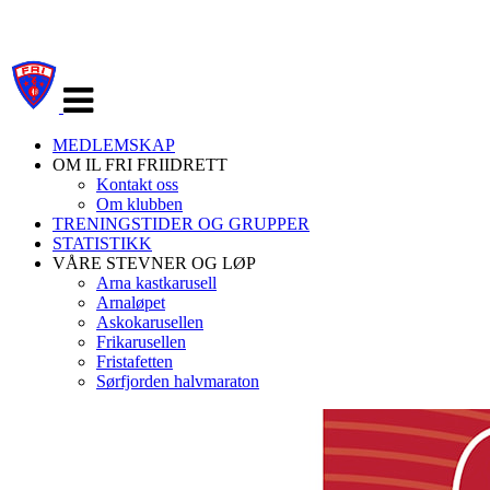
Veksle
navigasjon
MEDLEMSKAP
OM IL FRI FRIIDRETT
Kontakt oss
Om klubben
TRENINGSTIDER OG GRUPPER
STATISTIKK
VÅRE STEVNER OG LØP
Arna kastkarusell
Arnaløpet
Askokarusellen
Frikarusellen
Fristafetten
Sørfjorden halvmaraton