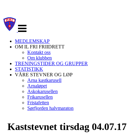
Veksle
navigasjon
MEDLEMSKAP
OM IL FRI FRIIDRETT
Kontakt oss
Om klubben
TRENINGSTIDER OG GRUPPER
STATISTIKK
VÅRE STEVNER OG LØP
Arna kastkarusell
Arnaløpet
Askokarusellen
Frikarusellen
Fristafetten
Sørfjorden halvmaraton
Kaststevnet tirsdag 04.07.17