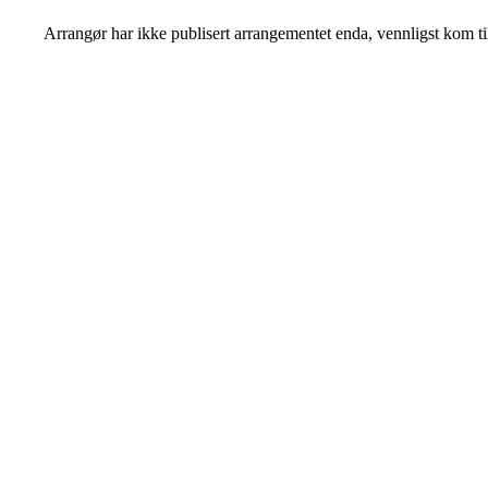
Arrangør har ikke publisert arrangementet enda, vennligst kom ti
Idrettslaget Fri
Arna Idrettspark,
Indre Arna-vegen 189
5260 - Indre Arna
Org. nr.: 881 940 922
+ 47 93 04 29 24
Info@il-fri.no
Bli medlem i klubben!