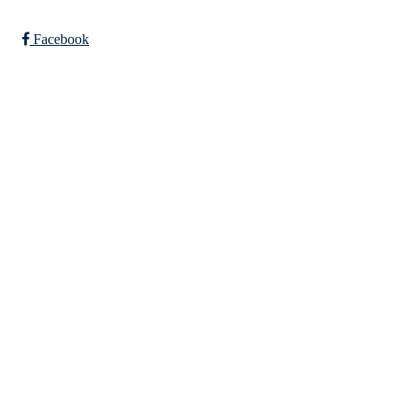
Trykk her for innmelding
Facebook