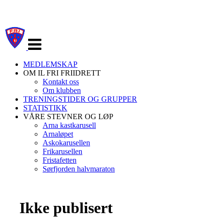
Veksle
navigasjon
MEDLEMSKAP
OM IL FRI FRIIDRETT
Kontakt oss
Om klubben
TRENINGSTIDER OG GRUPPER
STATISTIKK
VÅRE STEVNER OG LØP
Arna kastkarusell
Arnaløpet
Askokarusellen
Frikarusellen
Fristafetten
Sørfjorden halvmaraton
Ikke publisert