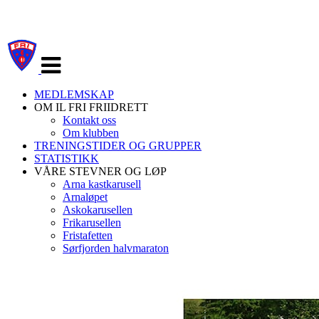
Veksle
navigasjon
MEDLEMSKAP
OM IL FRI FRIIDRETT
Kontakt oss
Om klubben
TRENINGSTIDER OG GRUPPER
STATISTIKK
VÅRE STEVNER OG LØP
Arna kastkarusell
Arnaløpet
Askokarusellen
Frikarusellen
Fristafetten
Sørfjorden halvmaraton