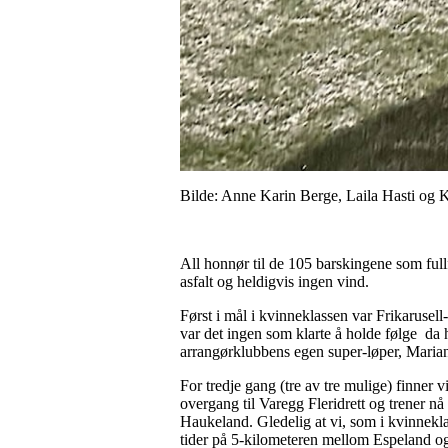
Bilde: Anne Karin Berge, Laila Hasti og 
All honnør til de 105 barskingene som fullf
asfalt og heldigvis ingen vind.
Først i mål i kvinneklassen var Frikarusel
var det ingen som klarte å holde følge da 
arrangørklubbens egen super-løper, Maria
For tredje gang (tre av tre mulige) finner 
overgang til Varegg Fleridrett og trener nå
Haukeland. Gledelig at vi, som i kvinnekl
tider på 5-kilometeren mellom Espeland o