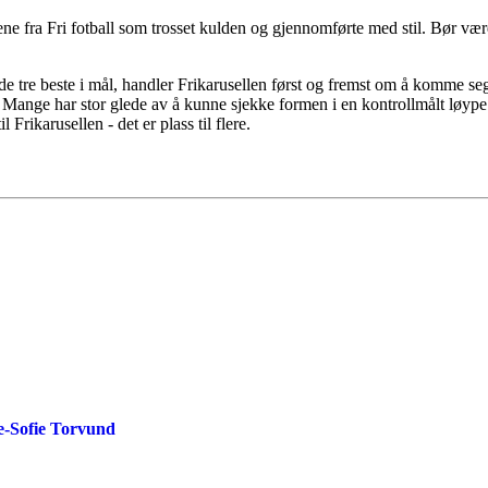
fra Fri fotball som trosset kulden og gjennomførte med stil. Bør være e
 de tre beste i mål, handler Frikarusellen først og fremst om å komme s
nge har stor glede av å kunne sjekke formen i en kontrollmålt løype me
Frikarusellen - det er plass til flere.
de-Sofie Torvund