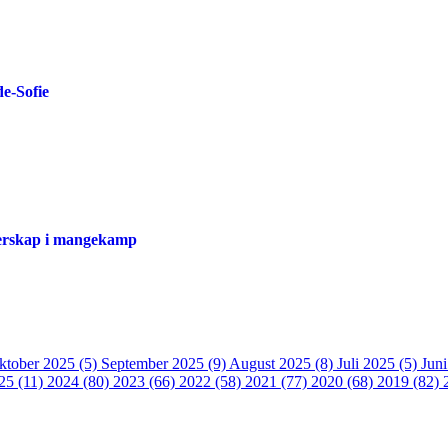
de-Sofie
sterskap i mangekamp
ktober 2025 (5)
September 2025 (9)
August 2025 (8)
Juli 2025 (5)
Jun
25 (11)
2024 (80)
2023 (66)
2022 (58)
2021 (77)
2020 (68)
2019 (82)