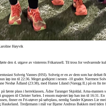
Karoline Høyvik
ørte den 4. utgave av vinterens Frikarusell. Til tross for vedvarende kul
l-entusiast Solveig Vannes (HSI). Solveig er en av dem som har deltatt f
hun løp inn til 22:36. Meget godkjent i nesten -10 grader. Nærmest Solve
nne Nesbø Ådland (23:38), med Hanne Liland (Varegg IL) på en fin tre
vi på første plass i herreklassen, Ådne Taranger Skjoldal. Arna-mannen so
 i gruppen til Christer Sælen. I ensom majestet løp han inn til 16:31. En 
assen, finner en Fri-utøver på sølvplass, nemlig Sander Kjøsnes Lie me
g Haukeland. Tredjemann i mål var Bjarne Andreas Bakken med tiden 18