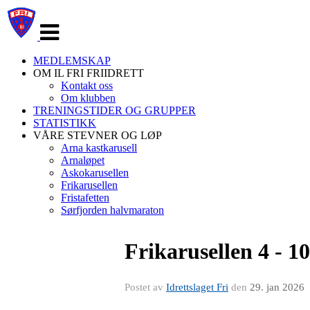
Veksle
navigasjon
MEDLEMSKAP
OM IL FRI FRIIDRETT
Kontakt oss
Om klubben
TRENINGSTIDER OG GRUPPER
STATISTIKK
VÅRE STEVNER OG LØP
Arna kastkarusell
Arnaløpet
Askokarusellen
Frikarusellen
Fristafetten
Sørfjorden halvmaraton
Frikarusellen 4 - 10
Postet av
Idrettslaget Fri
den
29. jan 2026