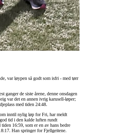
de, var løypen så godt som isfri - med tørr
lest ganger de siste årene, denne onsdagen
ig var det en annen ivrig karusell-løper;
djeplass med tiden 24:48.
m inntil nylig løp for Fri, har meldt
god tid i den kalde luften rundt
d tiden 16:59, som er en av hans bedre
:17. Han springer for Fjellgeitene.