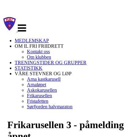
Veksle
navigasjon
MEDLEMSKAP
OM IL FRI FRIIDRETT
Kontakt oss
Om klubben
TRENINGSTIDER OG GRUPPER
STATISTIKK
VÅRE STEVNER OG LØP
Arna kastkarusell
Arnaløpet
Askokarusellen
Frikarusellen
Fristafetten
Sørfjorden halvmaraton
Frikarusellen 3 - påmelding
åpnet