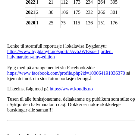
2022
1
21
112
173
234
264
305
2021
2
36
106
175
232
266
301
2020
1
25
75
115
136
151
176
Lenke til stormfull reportasje i lokalavisa Bygdanytt:
https://www.bygdanytt.no/sport/i/Av62WE/soerfjorden-
halvmaraton-amy-edition
Følg med på arrangementet sin Facebook-side
https://www.facebook.com/profile.php?id=100064191036370
så
kjem det nok ein stor fotoreportasje der også.
Likeeins, følg med på
https://www.kondis.no
Tusen til alle funksjonærane, deltakarane og publikum som stilte o
i Sørfjorden halvmaraton i dag! Dokker er nokre skikkelege
barskingar alle saman!!!