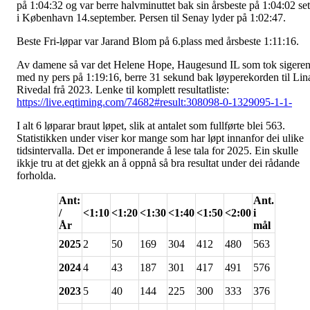
på 1:04:32 og var berre halvminuttet bak sin årsbeste på 1:04:02 set
i København 14.september. Persen til Senay lyder på 1:02:47.
Beste Fri-løpar var Jarand Blom på 6.plass med årsbeste 1:11:16.
Av damene så var det Helene Hope, Haugesund IL som tok sigere
med ny pers på 1:19:16, berre 31 sekund bak løyperekorden til Lin
Rivedal frå 2023. Lenke til komplett resultatliste:
https://live.eqtiming.com/74682#result:308098-0-1329095-1-1-
I alt 6 løparar braut løpet, slik at antalet som fullførte blei 563.
Statistikken under viser kor mange som har løpt innanfor dei ulike
tidsintervalla. Det er imponerande å lese tala for 2025. Ein skulle
ikkje tru at det gjekk an å oppnå så bra resultat under dei rådande
forholda.
Ant:
Ant.
/
<1:10
<1:20
<1:30
<1:40
<1:50
<2:00
i
År
mål
2025
2
50
169
304
412
480
563
2024
4
43
187
301
417
491
576
2023
5
40
144
225
300
333
376