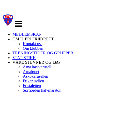
Veksle
navigasjon
MEDLEMSKAP
OM IL FRI FRIIDRETT
Kontakt oss
Om klubben
TRENINGSTIDER OG GRUPPER
STATISTIKK
VÅRE STEVNER OG LØP
Arna kastkarusell
Arnaløpet
Askokarusellen
Frikarusellen
Fristafetten
Sørfjorden halvmaraton