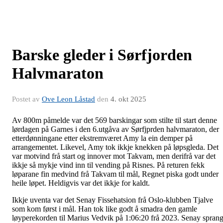
Barske gleder i Sørfjorden
Halvmaraton
Postet av
Ove Leon Låstad
den
4. okt 2025
Av 800m påmelde var det 569 barskingar som stilte til start denne
lørdagen på Garnes i den 6.utgåva av Sørfjprden halvmaraton, der
etterdønningane etter ekstremværet Amy la ein demper på
arrangementet. Likevel, Amy tok ikkje knekken på løpsgleda. Det
var motvind frå start og innover mot Takvam, men derifrå var det
ikkje så mykje vind inn til vending på Risnes. På returen fekk
løparane fin medvind frå Takvam til mål, Regnet piska godt under
heile løpet. Heldigvis var det ikkje for kaldt.
Ikkje uventa var det Senay Fissehatsion frå Oslo-klubben Tjalve
som kom først i mål. Han tok like godt å smadra den gamle
løyperekorden til Marius Vedvik på 1:06:20 frå 2023. Senay spran