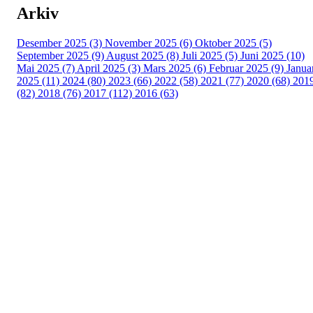
Arkiv
Desember 2025 (3)
November 2025 (6)
Oktober 2025 (5)
September 2025 (9)
August 2025 (8)
Juli 2025 (5)
Juni 2025 (10)
Mai 2025 (7)
April 2025 (3)
Mars 2025 (6)
Februar 2025 (9)
Janua
2025 (11)
2024 (80)
2023 (66)
2022 (58)
2021 (77)
2020 (68)
201
(82)
2018 (76)
2017 (112)
2016 (63)
Idrettslaget Fri
Arna Idrettspark,
Indre Arna-vegen 189
5260 - Indre Arna
Org. nr.: 881 940 922
+ 47 93 04 29 24
Info@il-fri.no