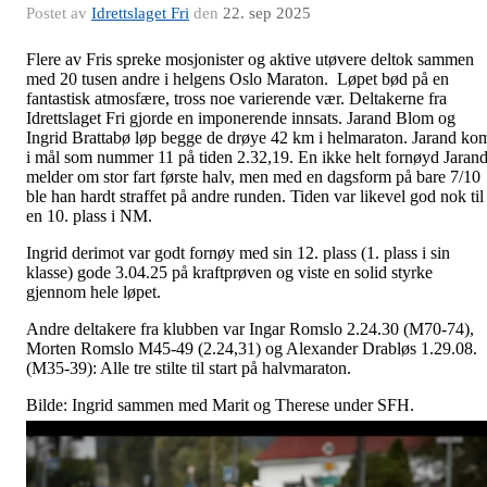
Postet av
Idrettslaget Fri
den
22. sep 2025
Flere av Fris spreke mosjonister og aktive utøvere deltok sammen
med 20 tusen andre i helgens Oslo Maraton. Løpet bød på en
fantastisk atmosfære, tross noe varierende vær. Deltakerne fra
Idrettslaget Fri gjorde en imponerende innsats. Jarand Blom og
Ingrid Brattabø løp begge de drøye 42 km i helmaraton. Jarand ko
i mål som nummer 11 på tiden 2.32,19. En ikke helt fornøyd Jaran
melder om stor fart første halv, men med en dagsform på bare 7/10
ble han hardt straffet på andre runden. Tiden var likevel god nok til
en 10. plass i NM.
Ingrid derimot var godt fornøy med sin 12. plass (1. plass i sin
klasse) gode 3.04.25 på kraftprøven og viste en solid styrke
gjennom hele løpet.
Andre deltakere fra klubben var Ingar Romslo 2.24.30 (M70-74),
Morten Romslo M45-49 (2.24,31) og Alexander Drabløs 1.29.08.
(M35-39): Alle tre stilte til start på halvmaraton.
Bilde: Ingrid sammen med Marit og Therese under SFH.