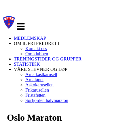
Veksle
navigasjon
MEDLEMSKAP
OM IL FRI FRIIDRETT
Kontakt oss
Om klubben
TRENINGSTIDER OG GRUPPER
STATISTIKK
VÅRE STEVNER OG LØP
Arna kastkarusell
Arnaløpet
Askokarusellen
Frikarusellen
Fristafetten
Sørfjorden halvmaraton
Oslo Maraton