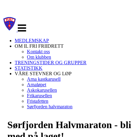
Veksle
navigasjon
MEDLEMSKAP
OM IL FRI FRIIDRETT
Kontakt oss
Om klubben
TRENINGSTIDER OG GRUPPER
STATISTIKK
VÅRE STEVNER OG LØP
Arna kastkarusell
Arnaløpet
Askokarusellen
Frikarusellen
Fristafetten
Sørfjorden halvmaraton
Sørfjorden Halvmaraton - bli
med på laget!