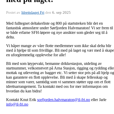
Postet av
Idrettslaget Fri
den
6. sep 2025
Med fulltegnet deltakerliste og 800 på startstreken blir det en
fantastisk atmosfære under Sørfjorden Halvmaraton! Vi ser frem til
se både erfarne SFH-løpere og nye ansikter som gleder seg til å
delta.
Vi håper mange av våre flotte medlemmer som ikke skal delta blir
med å hjelpe til som frivillige. Bli med på laget og vær med å skape
en uforglemmelig opplevelse for alle!
Bli med som løypevakt, bemanne drikkestasjon, utdeling av
startnummer, velkomstvert på Arna Stasjon, rigging og rydding elle
mottak og utlevering av bagger etc. Vi setter stor pris på all hjelp o
kan garantere en flott opplevelse. Bli med å skape fellesskap og
minner som varer, samtidig som vi sammen støtter opp om et flott
idrettsarrangement. Ta kontakt med oss for mer informasjon om
hvordan du kan bidra!
Kontakt Knut Erik
sorfjorden.halvmaraton@il-fri.no
eller Jarle
info@il-fri.no