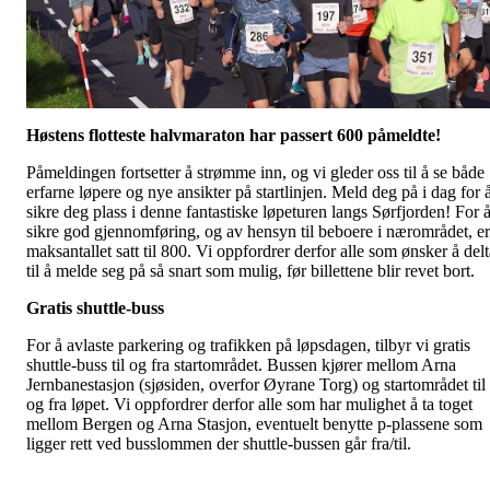
Høstens flotteste halvmaraton har passert 600 påmeldte!
Påmeldingen fortsetter å strømme inn, og vi gleder oss til å se både
erfarne løpere og nye ansikter på startlinjen. Meld deg på i dag for 
sikre deg plass i denne fantastiske løpeturen langs Sørfjorden! For 
sikre god gjennomføring, og av hensyn til beboere i nærområdet, er
maksantallet satt til 800. Vi oppfordrer derfor alle som ønsker å delt
til å melde seg på så snart som mulig, før billettene blir revet bort.
Gratis shuttle-buss
For å avlaste parkering og trafikken på løpsdagen, tilbyr vi gratis
shuttle-buss til og fra startområdet. Bussen kjører mellom Arna
Jernbanestasjon (sjøsiden, overfor Øyrane Torg) og startområdet til
og fra løpet. Vi oppfordrer derfor alle som har mulighet å ta toget
mellom Bergen og Arna Stasjon, eventuelt benytte p-plassene som
ligger rett ved busslommen der shuttle-bussen går fra/til.