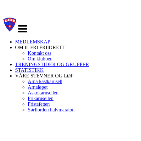
Veksle
navigasjon
MEDLEMSKAP
OM IL FRI FRIIDRETT
Kontakt oss
Om klubben
TRENINGSTIDER OG GRUPPER
STATISTIKK
VÅRE STEVNER OG LØP
Arna kastkarusell
Arnaløpet
Askokarusellen
Frikarusellen
Fristafetten
Sørfjorden halvmaraton