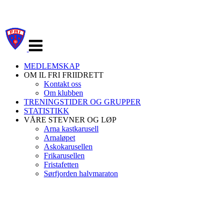
Veksle
navigasjon
MEDLEMSKAP
OM IL FRI FRIIDRETT
Kontakt oss
Om klubben
TRENINGSTIDER OG GRUPPER
STATISTIKK
VÅRE STEVNER OG LØP
Arna kastkarusell
Arnaløpet
Askokarusellen
Frikarusellen
Fristafetten
Sørfjorden halvmaraton