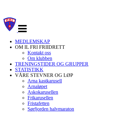
Veksle
navigasjon
MEDLEMSKAP
OM IL FRI FRIIDRETT
Kontakt oss
Om klubben
TRENINGSTIDER OG GRUPPER
STATISTIKK
VÅRE STEVNER OG LØP
Arna kastkarusell
Arnaløpet
Askokarusellen
Frikarusellen
Fristafetten
Sørfjorden halvmaraton