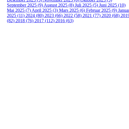
September 2025 (9)
August 2025 (8)
Juli 2025 (5)
Juni 2025 (10)
Mai 2025 (7)
April 2025 (3)
Mars 2025 (6)
Februar 2025 (9)
Janua
2025 (11)
2024 (80)
2023 (66)
2022 (58)
2021 (77)
2020 (68)
201
(82)
2018 (76)
2017 (112)
2016 (63)
Idrettslaget Fri
Arna Idrettspark,
Indre Arna-vegen 189
5260 - Indre Arna
Org. nr.: 881 940 922
+ 47 93 04 29 24
Info@il-fri.no