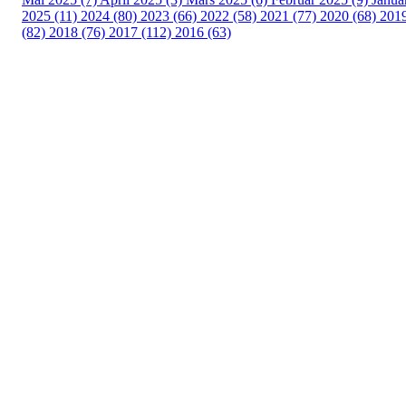
2025 (11)
2024 (80)
2023 (66)
2022 (58)
2021 (77)
2020 (68)
201
(82)
2018 (76)
2017 (112)
2016 (63)
Idrettslaget Fri
Arna Idrettspark,
Indre Arna-vegen 189
5260 - Indre Arna
Org. nr.: 881 940 922
+ 47 93 04 29 24
Info@il-fri.no
Bli medlem i klubben!