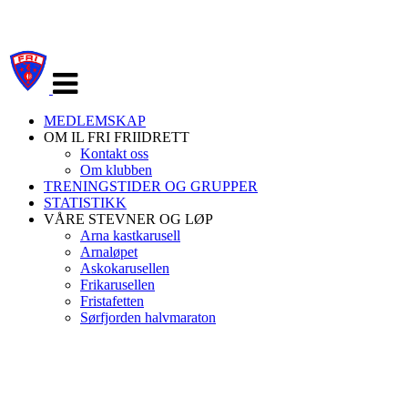
Veksle
navigasjon
MEDLEMSKAP
OM IL FRI FRIIDRETT
Kontakt oss
Om klubben
TRENINGSTIDER OG GRUPPER
STATISTIKK
VÅRE STEVNER OG LØP
Arna kastkarusell
Arnaløpet
Askokarusellen
Frikarusellen
Fristafetten
Sørfjorden halvmaraton