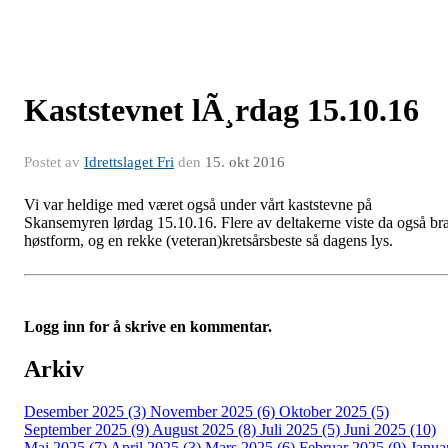
Kaststevnet lÃ¸rdag 15.10.16
Postet av
Idrettslaget Fri
den
15. okt 2016
Vi var heldige med været også under vårt kaststevne på
Skansemyren lørdag 15.10.16. Flere av deltakerne viste da også br
høstform, og en rekke (veteran)kretsårsbeste så dagens lys.
Logg inn for å skrive en kommentar.
Arkiv
Desember 2025 (3)
November 2025 (6)
Oktober 2025 (5)
September 2025 (9)
August 2025 (8)
Juli 2025 (5)
Juni 2025 (10)
Mai 2025 (7)
April 2025 (3)
Mars 2025 (6)
Februar 2025 (9)
Janua