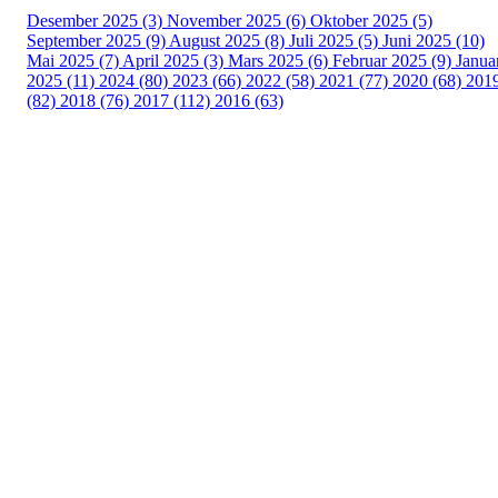
Desember 2025 (3)
November 2025 (6)
Oktober 2025 (5)
September 2025 (9)
August 2025 (8)
Juli 2025 (5)
Juni 2025 (10)
Mai 2025 (7)
April 2025 (3)
Mars 2025 (6)
Februar 2025 (9)
Janua
2025 (11)
2024 (80)
2023 (66)
2022 (58)
2021 (77)
2020 (68)
201
(82)
2018 (76)
2017 (112)
2016 (63)
Idrettslaget Fri
Arna Idrettspark,
Indre Arna-vegen 189
5260 - Indre Arna
Org. nr.: 881 940 922
+ 47 93 04 29 24
Info@il-fri.no