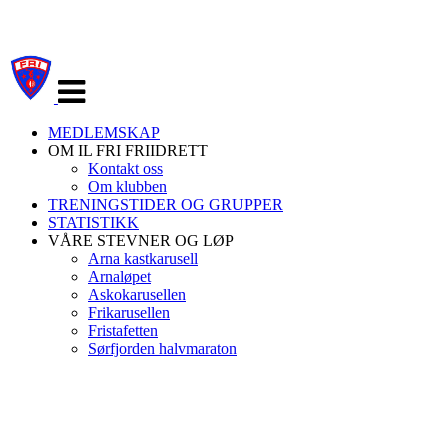
Veksle
navigasjon
MEDLEMSKAP
OM IL FRI FRIIDRETT
Kontakt oss
Om klubben
TRENINGSTIDER OG GRUPPER
STATISTIKK
VÅRE STEVNER OG LØP
Arna kastkarusell
Arnaløpet
Askokarusellen
Frikarusellen
Fristafetten
Sørfjorden halvmaraton