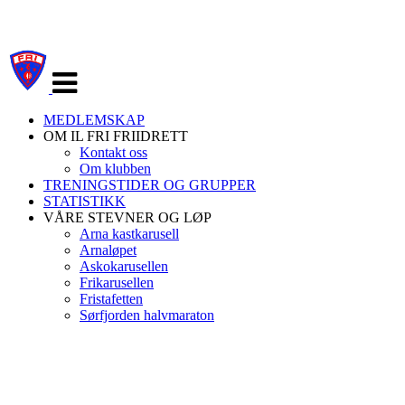
Veksle
navigasjon
MEDLEMSKAP
OM IL FRI FRIIDRETT
Kontakt oss
Om klubben
TRENINGSTIDER OG GRUPPER
STATISTIKK
VÅRE STEVNER OG LØP
Arna kastkarusell
Arnaløpet
Askokarusellen
Frikarusellen
Fristafetten
Sørfjorden halvmaraton