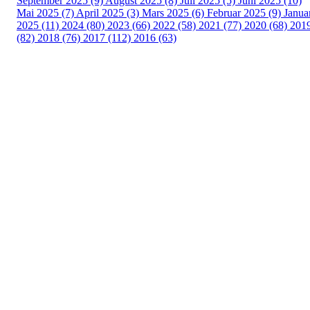
September 2025 (9)
August 2025 (8)
Juli 2025 (5)
Juni 2025 (10)
Mai 2025 (7)
April 2025 (3)
Mars 2025 (6)
Februar 2025 (9)
Janua
2025 (11)
2024 (80)
2023 (66)
2022 (58)
2021 (77)
2020 (68)
201
(82)
2018 (76)
2017 (112)
2016 (63)
Idrettslaget Fri
Arna Idrettspark,
Indre Arna-vegen 189
5260 - Indre Arna
Org. nr.: 881 940 922
+ 47 93 04 29 24
Info@il-fri.no
Bli medlem i klubben!