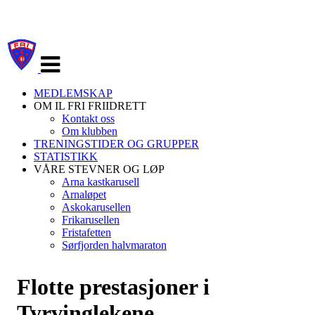
Veksle
navigasjon
MEDLEMSKAP
OM IL FRI FRIIDRETT
Kontakt oss
Om klubben
TRENINGSTIDER OG GRUPPER
STATISTIKK
VÅRE STEVNER OG LØP
Arna kastkarusell
Arnaløpet
Askokarusellen
Frikarusellen
Fristafetten
Sørfjorden halvmaraton
Flotte prestasjoner i
Tyrvinglekene