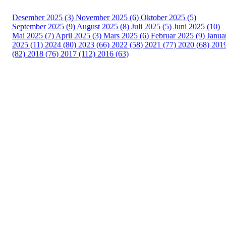
Desember 2025 (3)
November 2025 (6)
Oktober 2025 (5)
September 2025 (9)
August 2025 (8)
Juli 2025 (5)
Juni 2025 (10)
Mai 2025 (7)
April 2025 (3)
Mars 2025 (6)
Februar 2025 (9)
Janua
2025 (11)
2024 (80)
2023 (66)
2022 (58)
2021 (77)
2020 (68)
201
(82)
2018 (76)
2017 (112)
2016 (63)
Idrettslaget Fri
Arna Idrettspark,
Indre Arna-vegen 189
5260 - Indre Arna
Org. nr.: 881 940 922
+ 47 93 04 29 24
Info@il-fri.no