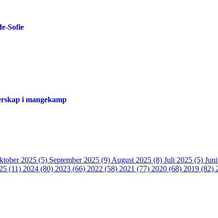
de-Sofie
sterskap i mangekamp
ktober 2025 (5)
September 2025 (9)
August 2025 (8)
Juli 2025 (5)
Jun
25 (11)
2024 (80)
2023 (66)
2022 (58)
2021 (77)
2020 (68)
2019 (82)