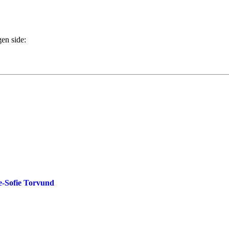
gen side:
de-Sofie Torvund