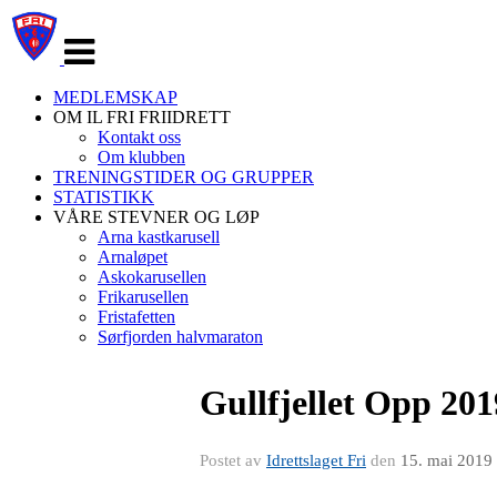
Veksle
navigasjon
MEDLEMSKAP
OM IL FRI FRIIDRETT
Kontakt oss
Om klubben
TRENINGSTIDER OG GRUPPER
STATISTIKK
VÅRE STEVNER OG LØP
Arna kastkarusell
Arnaløpet
Askokarusellen
Frikarusellen
Fristafetten
Sørfjorden halvmaraton
Gullfjellet Opp 201
Postet av
Idrettslaget Fri
den
15. mai 2019