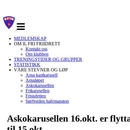
Veksle
navigasjon
MEDLEMSKAP
OM IL FRI FRIIDRETT
Kontakt oss
Om klubben
TRENINGSTIDER OG GRUPPER
STATISTIKK
VÅRE STEVNER OG LØP
Arna kastkarusell
Arnaløpet
Askokarusellen
Frikarusellen
Fristafetten
Sørfjorden halvmaraton
Askokarusellen 16.okt. er flytt
til 15.okt.