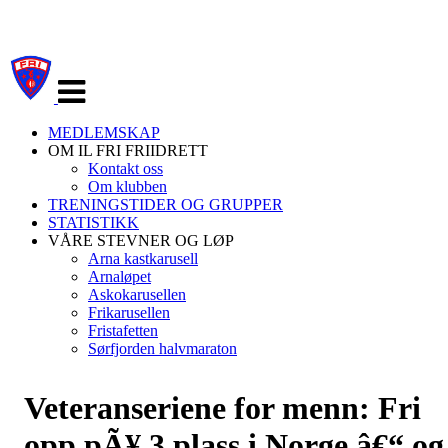
Veksle
navigasjon
MEDLEMSKAP
OM IL FRI FRIIDRETT
Kontakt oss
Om klubben
TRENINGSTIDER OG GRUPPER
STATISTIKK
VÅRE STEVNER OG LØP
Arna kastkarusell
Arnaløpet
Askokarusellen
Frikarusellen
Fristafetten
Sørfjorden halvmaraton
Veteranseriene for menn: Fri
opp pÃ¥ 3.plass i Norge â€“ og