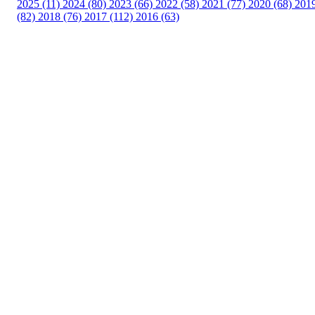
2025 (11)
2024 (80)
2023 (66)
2022 (58)
2021 (77)
2020 (68)
201
(82)
2018 (76)
2017 (112)
2016 (63)
Idrettslaget Fri
Arna Idrettspark,
Indre Arna-vegen 189
5260 - Indre Arna
Org. nr.: 881 940 922
+ 47 93 04 29 24
Info@il-fri.no
Bli medlem i klubben!