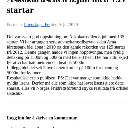
startar
Postet av
Idrettslaget Fri
den
9. jul 2020
Det var svært god oppslutning om Askokarusellen 8.juli med 135
startar. Vi har arrangert seriestevne/karusellstevne sidan Arna
idrettspark blei åpna i 2010 og den gamle rekorden var 125 startar
frå 2012. Denne gangen hadde vi ingen hoppøvingar, men fyldig
deltaking på 1500m og 5000m med heile 3 heat. Det har aldri skje
før at vi har hatt meir ein eitt heat på 5000m.
I tillegg blei det sett 2 nye banerekordar på 100m for menn og
5000m for kvinner.
Resultatliste er no publisert. PS: Det var mange som ikkje hadde
gyldig lisens. Derfor må alle som ikkje har løyst lisens gjere dette
snarast, elles vil Norges Friidrettsforbund stryke resultata frå offisiel
statistikk.
Logg inn for å skrive en kommentar.