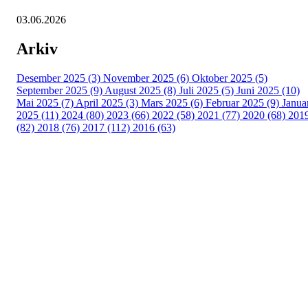
03.06.2026
Arkiv
Desember 2025 (3)
November 2025 (6)
Oktober 2025 (5)
September 2025 (9)
August 2025 (8)
Juli 2025 (5)
Juni 2025 (10)
Mai 2025 (7)
April 2025 (3)
Mars 2025 (6)
Februar 2025 (9)
Janua
2025 (11)
2024 (80)
2023 (66)
2022 (58)
2021 (77)
2020 (68)
201
(82)
2018 (76)
2017 (112)
2016 (63)
Idrettslaget Fri
Arna Idrettspark,
Indre Arna-vegen 189
5260 - Indre Arna
Org. nr.: 881 940 922