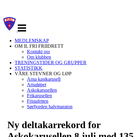
Veksle
navigasjon
MEDLEMSKAP
OM IL FRI FRIIDRETT
Kontakt oss
Om klubben
TRENINGSTIDER OG GRUPPER
STATISTIKK
VÅRE STEVNER OG LØP
Arna kastkarusell
Arnaløpet
Askokarusellen
Frikarusellen
Fristafetten
Sørfjorden halvmaraton
Ny deltakarrekord for
Askokarusellen 8.juli med 135