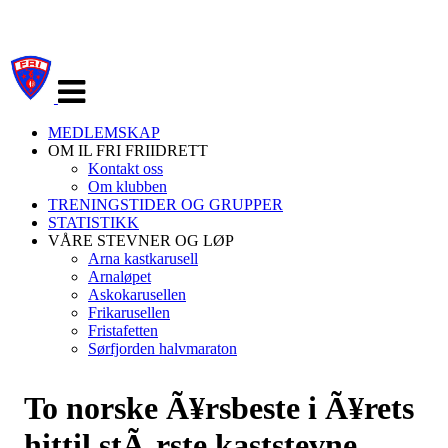
Veksle
navigasjon
MEDLEMSKAP
OM IL FRI FRIIDRETT
Kontakt oss
Om klubben
TRENINGSTIDER OG GRUPPER
STATISTIKK
VÅRE STEVNER OG LØP
Arna kastkarusell
Arnaløpet
Askokarusellen
Frikarusellen
Fristafetten
Sørfjorden halvmaraton
To norske Ã¥rsbeste i Ã¥rets
hittil stÃ¸rste kaststevne