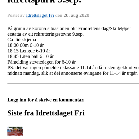
Postet av
Idrettslaget Fri
den
28. aug 2020
På grunn av korona-situasjonen blir Friidrettens dag/Skuleløpet
erstatta av eit rekrutteringsstevne 9.sep.
Ca. t
idsskjema
18:00 60m 6-10 år
18:15 Lengde 6-10 år
18:45 Liten ball 6-10 år
Påmelding stevnedagen for 6-10 år.
PS. det var ingen påmelde i klassane 11-14 år då fristen gjekk ut ve
midnatt mandag, slik at dei annonserte øvingane for 11-14 år utgår.
Logg inn for å skrive en kommentar.
Siste fra Idrettslaget Fri