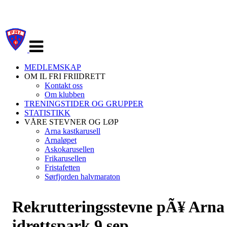
Veksle
navigasjon
MEDLEMSKAP
OM IL FRI FRIIDRETT
Kontakt oss
Om klubben
TRENINGSTIDER OG GRUPPER
STATISTIKK
VÅRE STEVNER OG LØP
Arna kastkarusell
Arnaløpet
Askokarusellen
Frikarusellen
Fristafetten
Sørfjorden halvmaraton
Rekrutteringsstevne pÃ¥ Arna
idrettspark 9.sep.