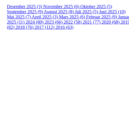
Desember 2025 (3)
November 2025 (6)
Oktober 2025 (5)
September 2025 (9)
August 2025 (8)
Juli 2025 (5)
Juni 2025 (10)
Mai 2025 (7)
April 2025 (3)
Mars 2025 (6)
Februar 2025 (9)
Janua
2025 (11)
2024 (80)
2023 (66)
2022 (58)
2021 (77)
2020 (68)
201
(82)
2018 (76)
2017 (112)
2016 (63)
Idrettslaget Fri
Arna Idrettspark,
Indre Arna-vegen 189
5260 - Indre Arna
Org. nr.: 881 940 922
+ 47 93 04 29 24
Info@il-fri.no