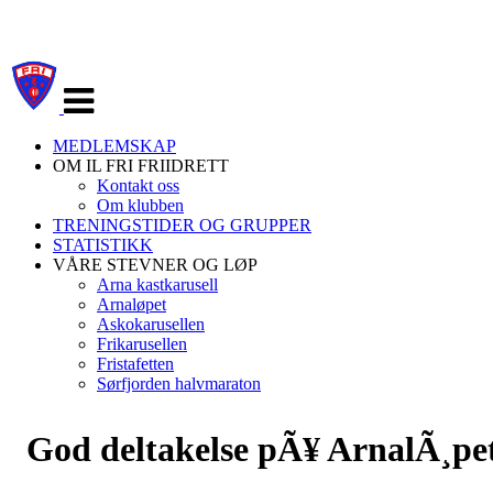
Veksle
navigasjon
MEDLEMSKAP
OM IL FRI FRIIDRETT
Kontakt oss
Om klubben
TRENINGSTIDER OG GRUPPER
STATISTIKK
VÅRE STEVNER OG LØP
Arna kastkarusell
Arnaløpet
Askokarusellen
Frikarusellen
Fristafetten
Sørfjorden halvmaraton
God deltakelse pÃ¥ ArnalÃ¸pe