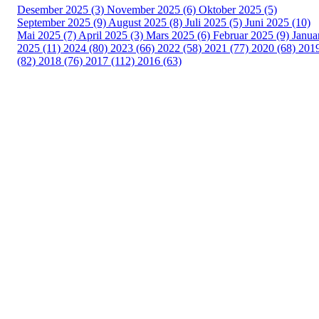
Desember 2025 (3)
November 2025 (6)
Oktober 2025 (5)
September 2025 (9)
August 2025 (8)
Juli 2025 (5)
Juni 2025 (10)
Mai 2025 (7)
April 2025 (3)
Mars 2025 (6)
Februar 2025 (9)
Janua
2025 (11)
2024 (80)
2023 (66)
2022 (58)
2021 (77)
2020 (68)
201
(82)
2018 (76)
2017 (112)
2016 (63)
Idrettslaget Fri
Arna Idrettspark,
Indre Arna-vegen 189
5260 - Indre Arna
Org. nr.: 881 940 922
+ 47 93 04 29 24
Info@il-fri.no