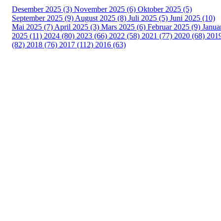
Desember 2025 (3)
November 2025 (6)
Oktober 2025 (5)
September 2025 (9)
August 2025 (8)
Juli 2025 (5)
Juni 2025 (10)
Mai 2025 (7)
April 2025 (3)
Mars 2025 (6)
Februar 2025 (9)
Janua
2025 (11)
2024 (80)
2023 (66)
2022 (58)
2021 (77)
2020 (68)
201
(82)
2018 (76)
2017 (112)
2016 (63)
Idrettslaget Fri
Arna Idrettspark,
Indre Arna-vegen 189
5260 - Indre Arna
Org. nr.: 881 940 922
+ 47 93 04 29 24
Info@il-fri.no