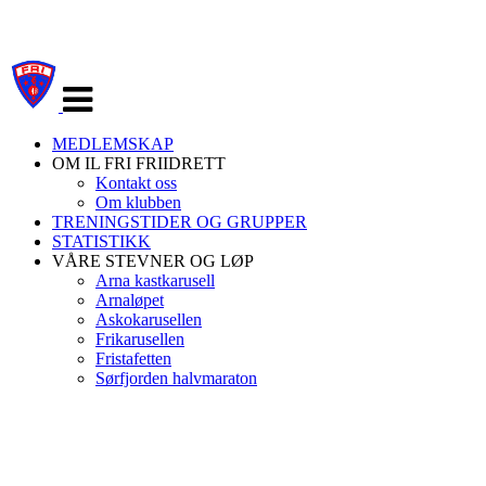
Veksle
navigasjon
MEDLEMSKAP
OM IL FRI FRIIDRETT
Kontakt oss
Om klubben
TRENINGSTIDER OG GRUPPER
STATISTIKK
VÅRE STEVNER OG LØP
Arna kastkarusell
Arnaløpet
Askokarusellen
Frikarusellen
Fristafetten
Sørfjorden halvmaraton