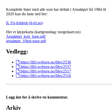
Komplette lister med alle som har deltatt i Arnaløpet frå 1984 til
2020 kan du laste ned her:
IL Fri-friidrett (il-fri.no)
Her er løypekarta (kartgrunnlag: norgeskart.no)
Arnaløpet_kort_trase.pdf
arnaløpet_10km trase.pdf
Vedlegg:
https://ilfri.weborg.no/files/2536
https://ilfri.weborg.no/files/2537
https://ilfri.weborg.no/files/2517
https://ilfri.weborg.no/files/2516
Logg inn for å skrive en kommentar.
Arkiv