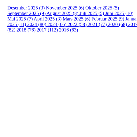
Desember 2025 (3)
November 2025 (6)
Oktober 2025 (5)
September 2025 (9)
August 2025 (8)
Juli 2025 (5)
Juni 2025 (10)
Mai 2025 (7)
April 2025 (3)
Mars 2025 (6)
Februar 2025 (9)
Janua
2025 (11)
2024 (80)
2023 (66)
2022 (58)
2021 (77)
2020 (68)
201
(82)
2018 (76)
2017 (112)
2016 (63)
Idrettslaget Fri
Arna Idrettspark,
Indre Arna-vegen 189
5260 - Indre Arna
Org. nr.: 881 940 922
+ 47 93 04 29 24
Info@il-fri.no