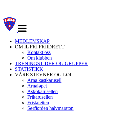
Veksle
navigasjon
MEDLEMSKAP
OM IL FRI FRIIDRETT
Kontakt oss
Om klubben
TRENINGSTIDER OG GRUPPER
STATISTIKK
VÅRE STEVNER OG LØP
Arna kastkarusell
Arnaløpet
Askokarusellen
Frikarusellen
Fristafetten
Sørfjorden halvmaraton