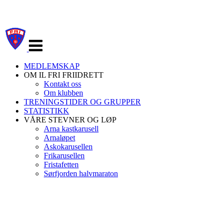
Veksle
navigasjon
MEDLEMSKAP
OM IL FRI FRIIDRETT
Kontakt oss
Om klubben
TRENINGSTIDER OG GRUPPER
STATISTIKK
VÅRE STEVNER OG LØP
Arna kastkarusell
Arnaløpet
Askokarusellen
Frikarusellen
Fristafetten
Sørfjorden halvmaraton