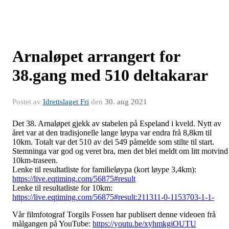
Arnaløpet arrangert for
38.gang med 510 deltakarar
Postet av
Idrettslaget Fri
den
30. aug 2021
Det 38. Arnaløpet gjekk av stabelen på Espeland i kveld. Nytt av
året var at den tradisjonelle lange løypa var endra frå 8,8km til
10km. Totalt var det 510 av dei 549 påmelde som stilte til start.
Stemninga var god og veret bra, men det blei meldt om litt motvind 
10km-traseen.
Lenke til resultatliste for familieløypa (kort løype 3,4km):
https://live.eqtiming.com/56875#result
Lenke til resultatliste for 10km:
https://live.eqtiming.com/56875#result:211311-0-1153703-1-1-
Vår filmfotograf Torgils Fossen har publisert denne videoen frå
målgangen på YouTube:
https://youtu.be/xyhmkgiOUTU