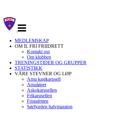
Veksle
navigasjon
MEDLEMSKAP
OM IL FRI FRIIDRETT
Kontakt oss
Om klubben
TRENINGSTIDER OG GRUPPER
STATISTIKK
VÅRE STEVNER OG LØP
Arna kastkarusell
Arnaløpet
Askokarusellen
Frikarusellen
Fristafetten
Sørfjorden halvmaraton