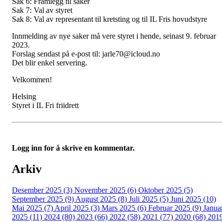
Sak 6: Framlegg til saker
Sak 7: Val av styret
Sak 8: Val av representant til kretsting og til IL Fris hovudstyre
Innmelding av nye saker må vere styret i hende, seinast 9. februar
2023.
Forslag sendast på e-post til: jarle70@icloud.no
Det blir enkel servering.
Velkommen!
Helsing
Styret i IL Fri friidrett
Logg inn for å skrive en kommentar.
Arkiv
Desember 2025 (3)
November 2025 (6)
Oktober 2025 (5)
September 2025 (9)
August 2025 (8)
Juli 2025 (5)
Juni 2025 (10)
Mai 2025 (7)
April 2025 (3)
Mars 2025 (6)
Februar 2025 (9)
Janua
2025 (11)
2024 (80)
2023 (66)
2022 (58)
2021 (77)
2020 (68)
201