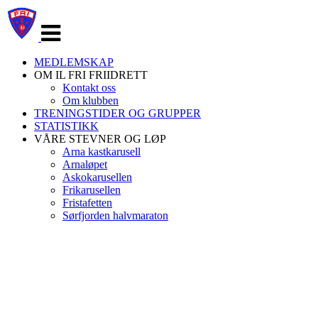
Veksle
navigasjon
MEDLEMSKAP
OM IL FRI FRIIDRETT
Kontakt oss
Om klubben
TRENINGSTIDER OG GRUPPER
STATISTIKK
VÅRE STEVNER OG LØP
Arna kastkarusell
Arnaløpet
Askokarusellen
Frikarusellen
Fristafetten
Sørfjorden halvmaraton