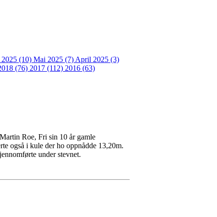
i 2025 (10)
Mai 2025 (7)
April 2025 (3)
2018 (76)
2017 (112)
2016 (63)
Martin Roe, Fri sin 10 år gamle
rte også i kule der ho oppnådde 13,20m.
gjennomførte under stevnet.