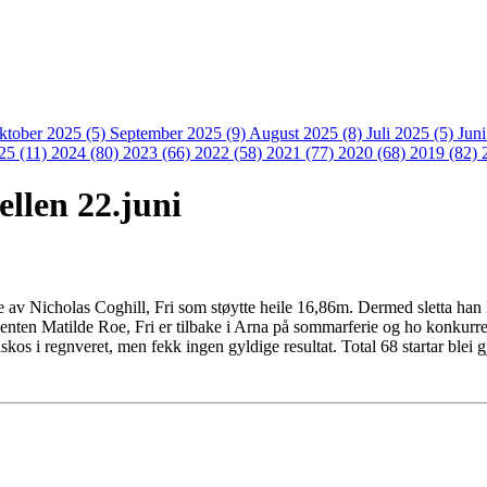
ktober 2025 (5)
September 2025 (9)
August 2025 (8)
Juli 2025 (5)
Jun
25 (11)
2024 (80)
2023 (66)
2022 (58)
2021 (77)
2020 (68)
2019 (82)
llen 22.juni
e av Nicholas Coghill, Fri som støytte heile 16,86m. Dermed sletta han 
ten Matilde Roe, Fri er tilbake i Arna på sommarferie og ho konkurre
kos i regnveret, men fekk ingen gyldige resultat. Total 68 startar blei 