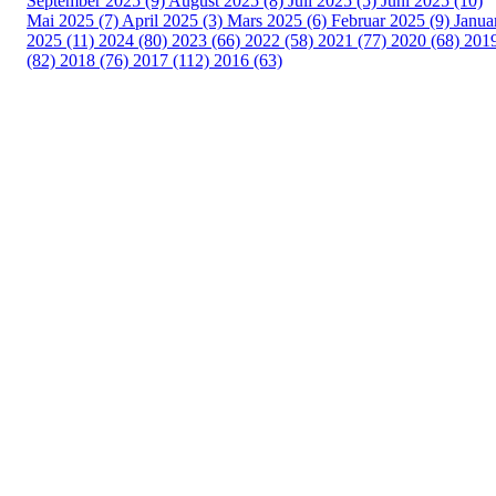
September 2025 (9)
August 2025 (8)
Juli 2025 (5)
Juni 2025 (10)
Mai 2025 (7)
April 2025 (3)
Mars 2025 (6)
Februar 2025 (9)
Janua
2025 (11)
2024 (80)
2023 (66)
2022 (58)
2021 (77)
2020 (68)
201
(82)
2018 (76)
2017 (112)
2016 (63)
Idrettslaget Fri
Arna Idrettspark,
Indre Arna-vegen 189
5260 - Indre Arna
Org. nr.: 881 940 922
+ 47 93 04 29 24
Info@il-fri.no
Bli medlem i klubben!