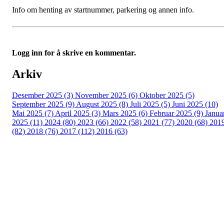
Info om henting av startnummer, parkering og annen info.
Logg inn for å skrive en kommentar.
Arkiv
Desember 2025 (3)
November 2025 (6)
Oktober 2025 (5)
September 2025 (9)
August 2025 (8)
Juli 2025 (5)
Juni 2025 (10)
Mai 2025 (7)
April 2025 (3)
Mars 2025 (6)
Februar 2025 (9)
Janua
2025 (11)
2024 (80)
2023 (66)
2022 (58)
2021 (77)
2020 (68)
201
(82)
2018 (76)
2017 (112)
2016 (63)
Idrettslaget Fri
Arna Idrettspark,