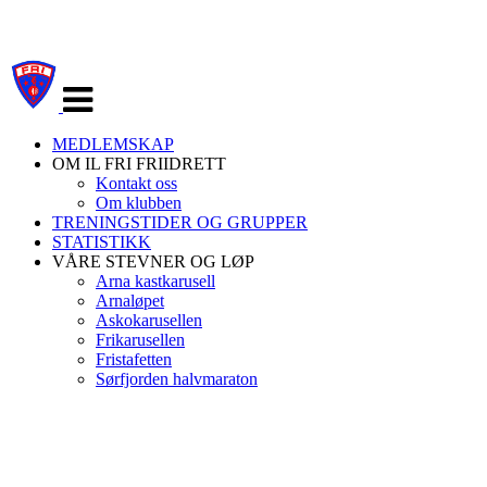
Veksle
navigasjon
MEDLEMSKAP
OM IL FRI FRIIDRETT
Kontakt oss
Om klubben
TRENINGSTIDER OG GRUPPER
STATISTIKK
VÅRE STEVNER OG LØP
Arna kastkarusell
Arnaløpet
Askokarusellen
Frikarusellen
Fristafetten
Sørfjorden halvmaraton