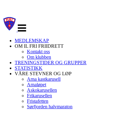
Veksle
navigasjon
MEDLEMSKAP
OM IL FRI FRIIDRETT
Kontakt oss
Om klubben
TRENINGSTIDER OG GRUPPER
STATISTIKK
VÅRE STEVNER OG LØP
Arna kastkarusell
Arnaløpet
Askokarusellen
Frikarusellen
Fristafetten
Sørfjorden halvmaraton