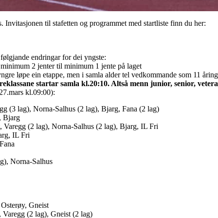
. Invitasjonen til stafetten og programmet med startliste finn du her:
 følgjande endringar for dei yngste:
m minimum 2 jenter til minimum 1 jente på laget
r yngre løpe ein etappe, men i samla alder tel vedkommande som 11 åring
rreklassane startar samla kl.20:10. Altså menn junior, senior, vetera
 27.mars kl.09:00):
egg (3 lag), Norna-Salhus (2 lag), Bjarg, Fana (2 lag)
, Bjarg
, Varegg (2 lag), Norna-Salhus (2 lag), Bjarg, IL Fri
rg, IL Fri
 Fana
ag), Norna-Salhus
 Osterøy, Gneist
 Varegg (2 lag), Gneist (2 lag)