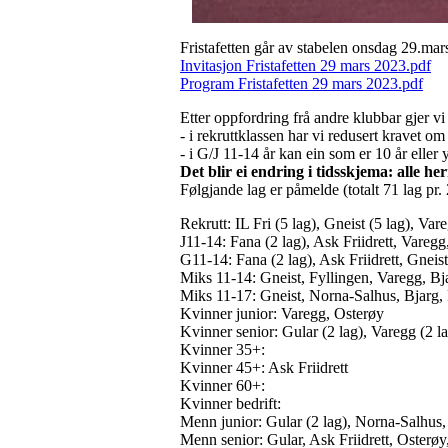
Fristafetten går av stabelen onsdag 29.mars
Invitasjon Fristafetten 29 mars 2023.pdf
Program Fristafetten 29 mars 2023.pdf
Etter oppfordring frå andre klubbar gjer vi
- i rekruttklassen har vi redusert kravet o
- i G/J 11-14 år kan ein som er 10 år elle
Det blir ei endring i tidsskjema: alle he
Følgjande lag er påmelde (totalt 71 lag pr.
Rekrutt: IL Fri (5 lag), Gneist (5 lag), Var
J11-14: Fana (2 lag), Ask Friidrett, Varegg
G11-14: Fana (2 lag), Ask Friidrett, Gneist
Miks 11-14: Gneist, Fyllingen, Varegg, Bja
Miks 11-17: Gneist, Norna-Salhus, Bjarg,
Kvinner junior: Varegg, Osterøy
Kvinner senior: Gular (2 lag), Varegg (2 l
Kvinner 35+:
Kvinner 45+: Ask Friidrett
Kvinner 60+:
Kvinner bedrift:
Menn junior: Gular (2 lag), Norna-Salhus,
Menn senior: Gular, Ask Friidrett, Osterøy,