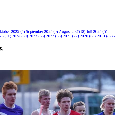
ktober 2025 (5)
September 2025 (9)
August 2025 (8)
Juli 2025 (5)
Jun
25 (11)
2024 (80)
2023 (66)
2022 (58)
2021 (77)
2020 (68)
2019 (82)
s