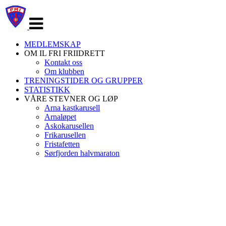
Veksle
navigasjon
MEDLEMSKAP
OM IL FRI FRIIDRETT
Kontakt oss
Om klubben
TRENINGSTIDER OG GRUPPER
STATISTIKK
VÅRE STEVNER OG LØP
Arna kastkarusell
Arnaløpet
Askokarusellen
Frikarusellen
Fristafetten
Sørfjorden halvmaraton