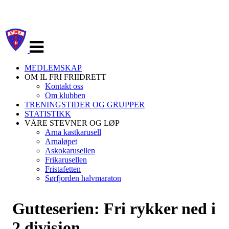
Veksle
navigasjon
MEDLEMSKAP
OM IL FRI FRIIDRETT
Kontakt oss
Om klubben
TRENINGSTIDER OG GRUPPER
STATISTIKK
VÅRE STEVNER OG LØP
Arna kastkarusell
Arnaløpet
Askokarusellen
Frikarusellen
Fristafetten
Sørfjorden halvmaraton
Gutteserien: Fri rykker ned i
2.divisjon