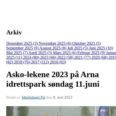
Arkiv
Desember 2025 (3)
November 2025 (6)
Oktober 2025 (5)
September 2025 (9)
August 2025 (8)
Juli 2025 (5)
Juni 2025 (10)
Mai 2025 (7)
April 2025 (3)
Mars 2025 (6)
Februar 2025 (9)
Janua
2025 (11)
2024 (80)
2023 (66)
2022 (58)
2021 (77)
2020 (68)
201
(82)
2018 (76)
2017 (112)
2016 (63)
Asko-lekene 2023 på Arna
idrettspark søndag 11.juni
Postet av
Idrettslaget Fri
den
8. mai 2023