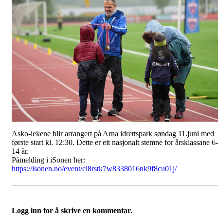
Asko-lekene blir arrangert på Arna idrettspark søndag 11.juni med
første start kl. 12:30. Dette er eit nasjonalt stemne for årsklassane 6-
14 år.
Påmelding i iSonen her:
https://isonen.no/event/cl8rstk7w8338016nk9f8cu01j/
Logg inn for å skrive en kommentar.