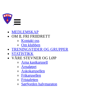
Veksle
navigasjon
MEDLEMSKAP
OM IL FRI FRIIDRETT
Kontakt oss
Om klubben
TRENINGSTIDER OG GRUPPER
STATISTIKK
VÅRE STEVNER OG LØP
Arna kastkarusell
Arnaløpet
Askokarusellen
Frikarusellen
Fristafetten
Sørfjorden halvmaraton