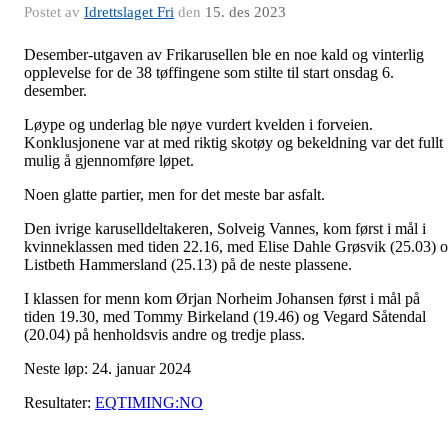
Postet av
Idrettslaget Fri
den
15. des 2023
Desember-utgaven av Frikarusellen ble en noe kald og vinterlig
opplevelse for de 38 tøffingene som stilte til start onsdag 6.
desember.
Løype og underlag ble nøye vurdert kvelden i forveien.
Konklusjonene var at med riktig skotøy og bekeldning var det fullt
mulig å gjennomføre løpet.
Noen glatte partier, men for det meste bar asfalt.
Den ivrige karuselldeltakeren, Solveig Vannes, kom først i mål i
kvinneklassen med tiden 22.16, med Elise Dahle Grøsvik (25.03) 
Listbeth Hammersland (25.13) på de neste plassene.
I klassen for menn kom Ørjan Norheim Johansen først i mål på
tiden 19.30, med Tommy Birkeland (19.46) og Vegard Såtendal
(20.04) på henholdsvis andre og tredje plass.
Neste løp: 24. januar 2024
Resultater:
EQTIMING:NO