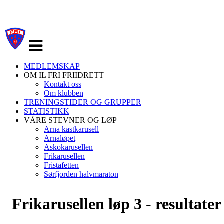
Veksle
navigasjon
MEDLEMSKAP
OM IL FRI FRIIDRETT
Kontakt oss
Om klubben
TRENINGSTIDER OG GRUPPER
STATISTIKK
VÅRE STEVNER OG LØP
Arna kastkarusell
Arnaløpet
Askokarusellen
Frikarusellen
Fristafetten
Sørfjorden halvmaraton
Frikarusellen løp 3 - resultater