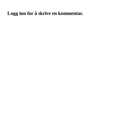
Logg inn for å skrive en kommentar.
Idrettslaget Fri
Arna Idrettspark,
Indre Arna-vegen 189
5260 - Indre Arna
Org. nr.: 881 940 922
+ 47 93 04 29 24
Info@il-fri.no
Bli medlem i klubben!