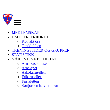
Veksle
navigasjon
MEDLEMSKAP
OM IL FRI FRIIDRETT
Kontakt oss
Om klubben
TRENINGSTIDER OG GRUPPER
STATISTIKK
VÅRE STEVNER OG LØP
Arna kastkarusell
Arnaløpet
Askokarusellen
Frikarusellen
Fristafetten
Sørfjorden halvmaraton