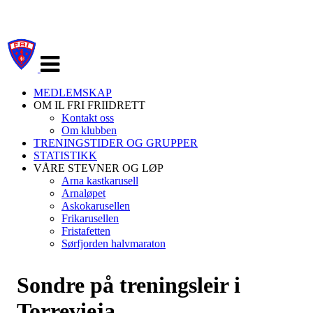
Veksle
navigasjon
MEDLEMSKAP
OM IL FRI FRIIDRETT
Kontakt oss
Om klubben
TRENINGSTIDER OG GRUPPER
STATISTIKK
VÅRE STEVNER OG LØP
Arna kastkarusell
Arnaløpet
Askokarusellen
Frikarusellen
Fristafetten
Sørfjorden halvmaraton
Sondre på treningsleir i
Torrevieja