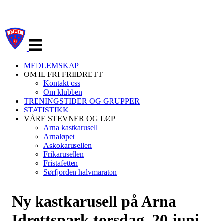
Veksle
navigasjon
MEDLEMSKAP
OM IL FRI FRIIDRETT
Kontakt oss
Om klubben
TRENINGSTIDER OG GRUPPER
STATISTIKK
VÅRE STEVNER OG LØP
Arna kastkarusell
Arnaløpet
Askokarusellen
Frikarusellen
Fristafetten
Sørfjorden halvmaraton
Ny kastkarusell på Arna
Idrettspark torsdag. 20 juni